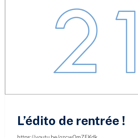
L’édito de rentrée !
https://youtu.be/ozcwOmZEKdk