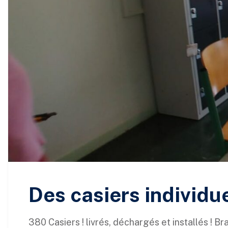
Des casiers individue
380 Casiers ! livrés, déchargés et installés ! Bra